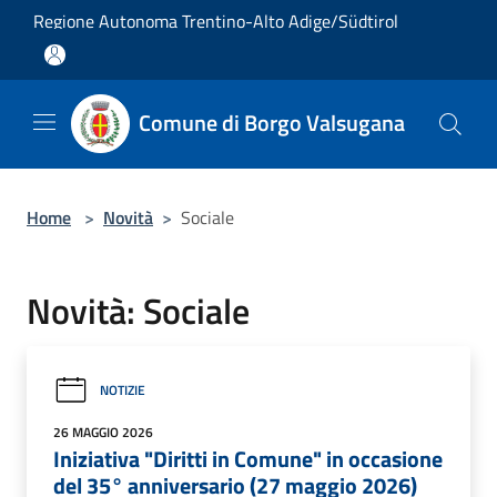
Salta al contenuto principale
Regione Autonoma Trentino-Alto Adige/Südtirol
Comune di Borgo Valsugana
Home
>
Novità
>
Sociale
Novità: Sociale
NOTIZIE
26 MAGGIO 2026
Iniziativa "Diritti in Comune" in occasione
del 35° anniversario (27 maggio 2026)