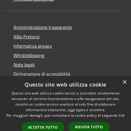
Amministrazione trasparente
Albo Pretorio
Informativa privacy
Whistleblowing
Note legali
Dichiarazione di accessibilità
×
Feedback accessibilità
Questo sito web utilizza cookie
Questo sito web utilizza cookie tecnici e assimilati strettamente
necessari al corretto funzionamento e alla navigazione del sito,
nonché un cookie tecnico analitico al solo fine di elaborare
informazioni statistiche, aggregate e anonime.
RSS
Copyright © 2026 • Comune di
Per maggiori dettagli, può consultare la cookie policy al seguente
link
Accessibilità
Borgo Valsugana • Powered by
Privacy
Municipium
Accesso
•
RIFIUTA TUTTO
ACCETTA TUTTO