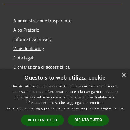
Amministrazione trasparente
Albo Pretorio
Informativa privacy
Whistleblowing
Note legali
Dichiarazione di accessibilità
×
Feedback accessibilità
Questo sito web utilizza cookie
Questo sito web utilizza cookie tecnici e assimilati strettamente
necessari al corretto funzionamento e alla navigazione del sito,
nonché un cookie tecnico analitico al solo fine di elaborare
informazioni statistiche, aggregate e anonime.
RSS
Copyright © 2026 • Comune di
Per maggiori dettagli, può consultare la cookie policy al seguente
link
Accessibilità
Borgo Valsugana • Powered by
Privacy
Municipium
Accesso
•
RIFIUTA TUTTO
ACCETTA TUTTO
Cookie
redazione