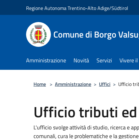
Salta al contenuto principale
Regione Autonoma Trentino-Alto Adige/Südtirol
Comune di Borgo Vals
Amministrazione
Novità
Servizi
Vivere 
Home
>
Amministrazione
>
Uffici
>
Ufficio tr
Ufficio tributi e
L'ufficio svolge attività di studio, ricerca e ap
comunali, cura le problematiche e la gestione 