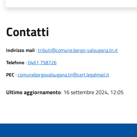
Utili
Contatti
Indirizzo mail
:
tributi@comune.borgo-valsugana.tn.it
Telefono
:
0461 758726
PEC
:
comuneborgovalsugana.tn@cert.legalmail.it
Ultimo aggiornamento
: 16 settembre 2024, 12:05