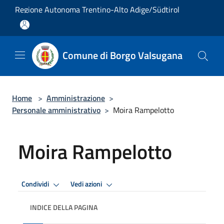
Salta al contenuto principale
Regione Autonoma Trentino-Alto Adige/Südtirol
Comune di Borgo Valsugana
Home
>
Amministrazione
>
Personale amministrativo
>
Moira Rampelotto
Moira Rampelotto
Condividi
Vedi azioni
INDICE DELLA PAGINA