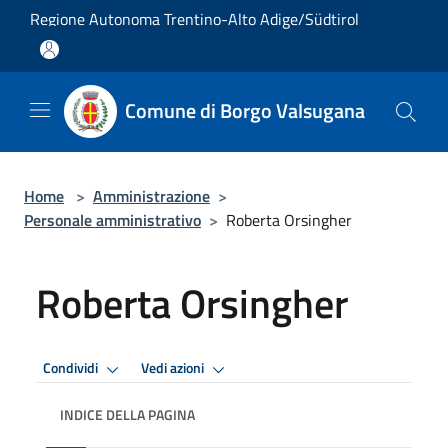
Salta al contenuto principale
Regione Autonoma Trentino-Alto Adige/Südtirol
Comune di Borgo Valsugana
Home
>
Amministrazione
>
Personale amministrativo
>
Roberta Orsingher
Roberta Orsingher
Condividi
Vedi azioni
INDICE DELLA PAGINA