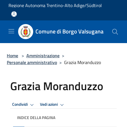
Salta al contenuto principale
Regione Autonoma Trentino-Alto Adige/Südtirol
Comune di Borgo Valsugana
Home
>
Amministrazione
>
Personale amministrativo
>
Grazia Moranduzzo
Grazia Moranduzzo
Condividi
Vedi azioni
INDICE DELLA PAGINA