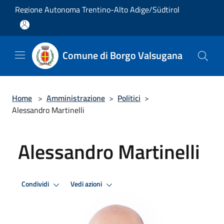
Salta al contenuto principale
Regione Autonoma Trentino-Alto Adige/Südtirol
Comune di Borgo Valsugana
Home
>
Amministrazione
>
Politici
>
Alessandro Martinelli
Alessandro Martinelli
Condividi
Vedi azioni