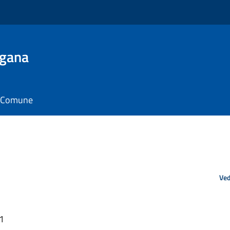
ugana
il Comune
Ved
41