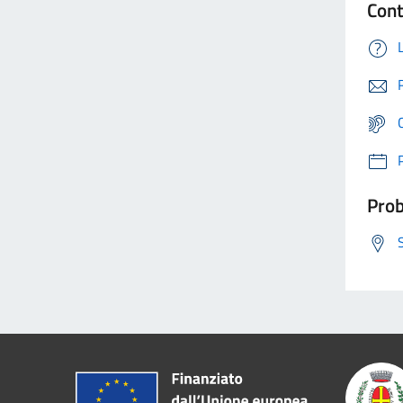
Cont
Prob