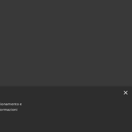
×
nzionamento e
nformazioni