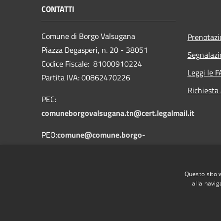
CONTATTI
Comune di Borgo Valsugana
Prenotaz
Piazza Degasperi, n. 20 - 38051
Segnalazi
Codice Fiscale: 81000910224
Leggi le 
Partita IVA: 00862470226
Richiesta
PEC:
comuneborgovalsugana.tn@cert.legalmail.it
PEO:
comune@comune.borgo-
valsugana.tn.it
Centralino Unico: 0461758700
Questo sito 
alla navig