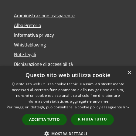
Amministrazione trasparente
Albo Pretorio
Informativa privacy
Whistleblowing
Note legali
Dichiarazione di accessibilità
×
Feedback accessibilità
Questo sito web utilizza cookie
Questo sito web utilizza cookie tecnici e assimilati strettamente
necessari al corretto funzionamento e alla navigazione del sito,
nonché un cookie tecnico analitico al solo fine di elaborare
informazioni statistiche, aggregate e anonime.
RSS
Copyright © 2026 • Comune di
Per maggiori dettagli, può consultare la cookie policy al seguente
link
Accessibilità
Borgo Valsugana • Powered by
Privacy
Municipium
Accesso
•
RIFIUTA TUTTO
ACCETTA TUTTO
Cookie
redazione
Mappa del sito
MOSTRA DETTAGLI