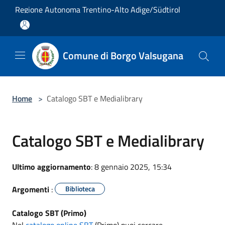
Salta al contenuto principale
Regione Autonoma Trentino-Alto Adige/Südtirol
Comune di Borgo Valsugana
Home
>
Catalogo SBT e Medialibrary
Catalogo SBT e Medialibrary
Ultimo aggiornamento
: 8 gennaio 2025, 15:34
Argomenti
:
Biblioteca
Catalogo SBT (Primo)
Nel
catalogo online SBT
(Primo) puoi cercare