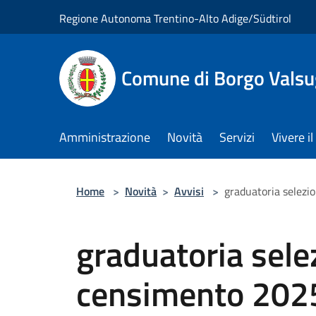
Salta al contenuto principale
Regione Autonoma Trentino-Alto Adige/Südtirol
Comune di Borgo Vals
Amministrazione
Novità
Servizi
Vivere 
Home
>
Novità
>
Avvisi
>
graduatoria selezi
graduatoria selez
censimento 202