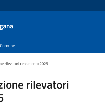
ugana
il Comune
one rilevatori censimento 2025
ione rilevatori
5