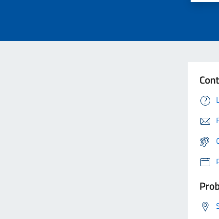
Cont
Prob