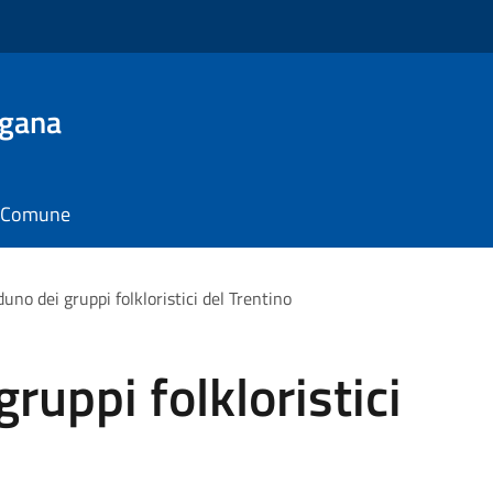
ugana
il Comune
no dei gruppi folkloristici del Trentino
ruppi folkloristici