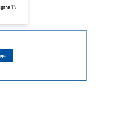
ugana TN,
appa