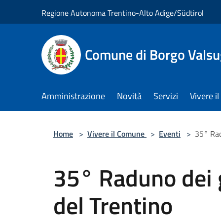
Salta al contenuto principale
Regione Autonoma Trentino-Alto Adige/Südtirol
Comune di Borgo Vals
Amministrazione
Novità
Servizi
Vivere 
Home
>
Vivere il Comune
>
Eventi
>
35° Radu
35° Raduno dei g
del Trentino