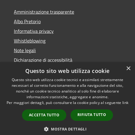
Amministrazione trasparente
Albo Pretorio
Informativa privacy
Whistleblowing
Note legali
Dichiarazione di accessibilità
×
Feedback accessibilità
Questo sito web utilizza cookie
Questo sito web utilizza cookie tecnici e assimilati strettamente
necessari al corretto funzionamento e alla navigazione del sito,
nonché un cookie tecnico analitico al solo fine di elaborare
informazioni statistiche, aggregate e anonime.
RSS
Copyright © 2026 • Comune di
Per maggiori dettagli, può consultare la cookie policy al seguente
link
Accessibilità
Borgo Valsugana • Powered by
Privacy
Municipium
Accesso
•
RIFIUTA TUTTO
ACCETTA TUTTO
Cookie
redazione
Mappa del sito
MOSTRA DETTAGLI