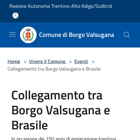
Salta al contenuto principale
Regione Autonoma Trentino-Alto Adige/Südtirol
Comune di Borgo Valsugana
Home
>
Vivere il Comune
>
Eventi
>
Collegamento tra Borgo Valsugana e Brasile
Collegamento tra
Borgo Valsugana e
Brasile
In occasione dei 150 anni di emigrazione trentina