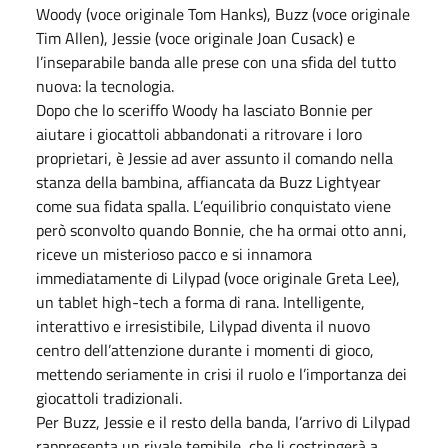
Woody (voce originale Tom Hanks), Buzz (voce originale
Tim Allen), Jessie (voce originale Joan Cusack) e
l’inseparabile banda alle prese con una sfida del tutto
nuova: la tecnologia.
Dopo che lo sceriffo Woody ha lasciato Bonnie per
aiutare i giocattoli abbandonati a ritrovare i loro
proprietari, è Jessie ad aver assunto il comando nella
stanza della bambina, affiancata da Buzz Lightyear
come sua fidata spalla. L’equilibrio conquistato viene
però sconvolto quando Bonnie, che ha ormai otto anni,
riceve un misterioso pacco e si innamora
immediatamente di Lilypad (voce originale Greta Lee),
un tablet high-tech a forma di rana. Intelligente,
interattivo e irresistibile, Lilypad diventa il nuovo
centro dell’attenzione durante i momenti di gioco,
mettendo seriamente in crisi il ruolo e l’importanza dei
giocattoli tradizionali.
Per Buzz, Jessie e il resto della banda, l’arrivo di Lilypad
rappresenta un rivale temibile, che li costringerà a