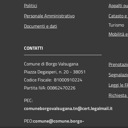
Politici
Appalti pu
Personale Amministrativo
Catasto e
Turismo
Documenti e dati
Mobilità e
CONTATTI
Comune di Borgo Valsugana
Prenotaz
Piazza Degasperi, n. 20 - 38051
Segnalazi
Codice Fiscale: 81000910224
Leggi le 
Partita IVA: 00862470226
Richiesta
PEC:
comuneborgovalsugana.tn@cert.legalmail.it
PEO:
comune@comune.borgo-