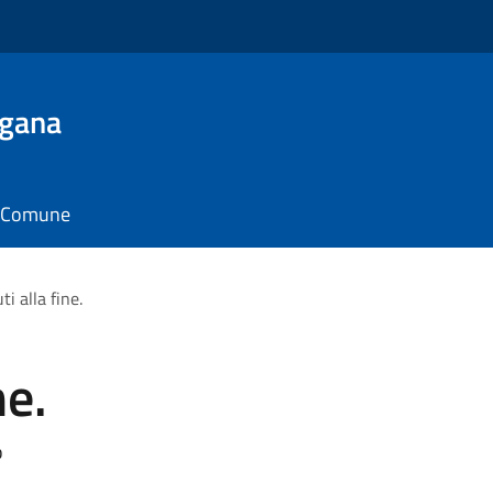
ugana
il Comune
i alla fine.
ne.
o