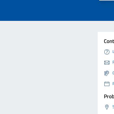
Cont
Prob