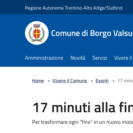
Salta al contenuto principale
Regione Autonoma Trentino-Alto Adige/Südtirol
Comune di Borgo Vals
Amministrazione
Novità
Servizi
Vivere 
Home
>
Vivere il Comune
>
Eventi
>
17 minut
17 minuti alla fi
Per trasformare ogni “fine” in un nuovo inizi